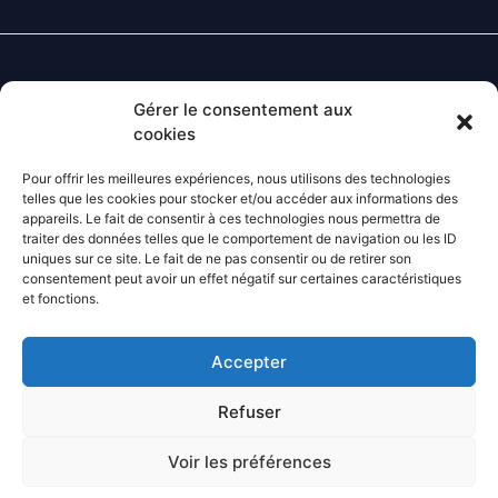
Gérer le consentement aux
Contact
cookies
Lundi - Vendredi
: 8H-12H 14H-18H
Pour offrir les meilleures expériences, nous utilisons des technologies
Téléphone :
05.53.24.85.97
telles que les cookies pour stocker et/ou accéder aux informations des
E-mail
:
contact@agrifoy.fr
appareils. Le fait de consentir à ces technologies nous permettra de
traiter des données telles que le comportement de navigation ou les ID
uniques sur ce site. Le fait de ne pas consentir ou de retirer son
consentement peut avoir un effet négatif sur certaines caractéristiques
et fonctions.
Facebook
Instagram
Linkedin
Accepter
Accueil
Refuser
Présentation
Contact
Voir les préférences
Politique de confidentialités
Mention légales