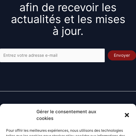
afin de recevoir les
actualités et les mises
à jour.
Gérer le consentement aux
Contact
cookies
Lundi - Vendredi
: 8H-12H 14H-18H
Pour offrir les meilleures expériences, nous utilisons des technologies
Téléphone :
05.53.24.85.97
telles que les cookies pour stocker et/ou accéder aux informations des