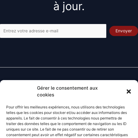
à jour.
Gérer le consentement aux
Contact
cookies
Lundi - Vendredi
: 8H-12H 14H-18H
Pour offrir les meilleures expériences, nous utilisons des technologies
Téléphone :
05.53.24.85.97
telles que les cookies pour stocker et/ou accéder aux informations des
E-mail
:
contact@agrifoy.fr
appareils. Le fait de consentir à ces technologies nous permettra de
traiter des données telles que le comportement de navigation ou les ID
uniques sur ce site. Le fait de ne pas consentir ou de retirer son
consentement peut avoir un effet négatif sur certaines caractéristiques