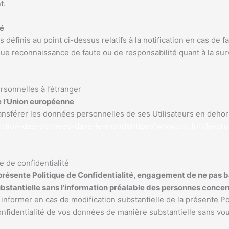
nt.
té
éfinis au point ci-dessus relatifs à la notification en cas de f
ue reconnaissance de faute ou de responsabilité quant à la sur
sonnelles à l’étranger
e l’Union européenne
ransférer les données personnelles de ses Utilisateurs en deh
otection-des-donnees-dans-le-mondehttps://www.cnil.fr/fr/la-pro
e de confidentialité
présente Politique de Confidentialité, engagement de ne pas b
ubstantielle sans l’information préalable des personnes conce
former en cas de modification substantielle de la présente Poli
onfidentialité de vos données de manière substantielle sans vou