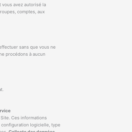
 vous avez autorisé la
 groupes, comptes, aux
s’effectuer sans que vous ne
 ne procédons à aucun
du contrat.
rvice
Site. Ces informations
configuration logicielle, type
ices.
Collecte des données