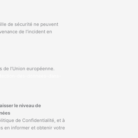
aille de sécurité ne peuvent
venance de l’incident en
ors de l’Union européenne.
tection-
des-donnees-dans-
aisser le niveau de
rnées
tique de Confidentialité, et à
s en informer et obtenir votre