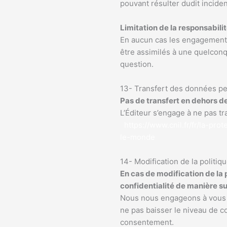
pouvant résulter dudit incide
Limitation de la responsabili
En aucun cas les engagements d
être assimilés à une quelconq
question.
13- Transfert des données per
Pas de transfert en dehors d
L’Éditeur s’engage à ne pas t
https://www.cnil.fr/fr/la-pr
le-monde
14- Modification de la politiqu
En cas de modification de la 
confidentialité de manière s
Nous nous engageons à vous in
ne pas baisser le niveau de c
consentement.