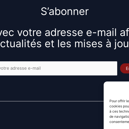
S’abonner
ec votre adresse e-mail af
ctualités et les mises à jou
Pour offrir 
cookies pour
à ces techn
de navigatio
consentement