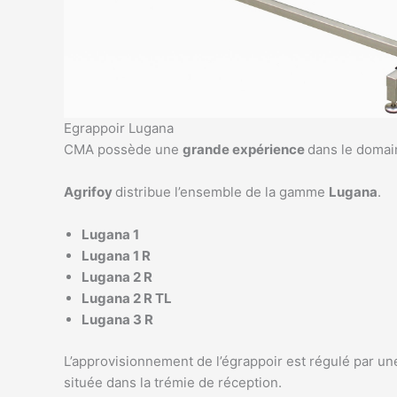
Egrappoir Lugana
CMA possède une
grande expérience
dans le doma
Agrifoy
distribue l’ensemble de la gamme
Lugana
.
Lugana 1
Lugana 1 R
Lugana 2 R
Lugana 2 R TL
Lugana 3 R
L’approvisionnement de l’égrappoir est régulé par une 
située dans la trémie de réception.