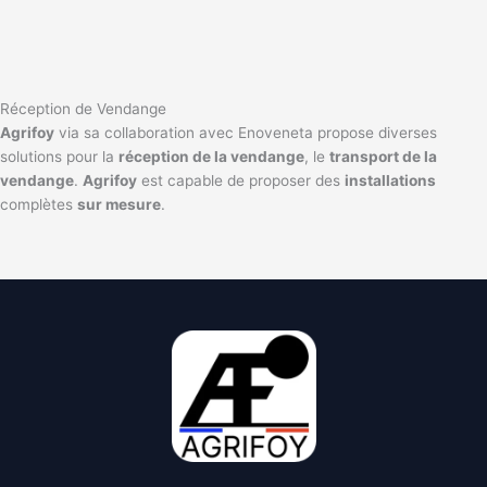
Réception de Vendange
Agrifoy
via sa collaboration avec Enoveneta propose diverses
solutions pour la
réception de la vendange
, le
transport de la
vendange
.
Agrifoy
est capable de proposer des
installations
complètes
sur mesure
.