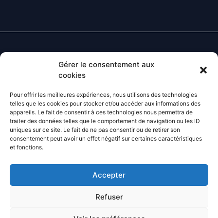
Gérer le consentement aux
Contact
cookies
Lundi - Vendredi
: 8H-12H 14H-18H
Pour offrir les meilleures expériences, nous utilisons des technologies
Téléphone :
05.53.24.85.97
telles que les cookies pour stocker et/ou accéder aux informations des
E-mail
:
contact@agrifoy.fr
appareils. Le fait de consentir à ces technologies nous permettra de
traiter des données telles que le comportement de navigation ou les ID
uniques sur ce site. Le fait de ne pas consentir ou de retirer son
consentement peut avoir un effet négatif sur certaines caractéristiques
et fonctions.
Facebook
Instagram
Linkedin
Accepter
Accueil
Refuser
Présentation
Contact