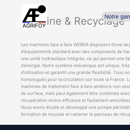
Aller
au
Notre g
contenu
Overline & Recyclage
Les machines face à face WEBER disposent d’une la
d’équipements standard avec des composants de haut
une unité hydraulique intégrée, ce qui permet une f
d’énergie. Notre système mécanique est unique, très 
d’utilisation et garantit une grande flexibilité. Tous n
homologués pour la circulation sur toute la France. 
machines de traitement face à face améliore non se
de surface, mais peut également être combinée avec
récupération moins efficaces et facilement amovibles
Nous avons étudié et développé une pompe péristalti
formation de mousse et ramener le panneau de récup