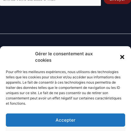
Gérer le consentement aux
Contact
cookies
Lundi - Vendredi
: 8H-12H 14H-18H
Téléphone :
05.53.24.85.97
Pour offrir les meilleures expériences, nous utilisons des technologies
telles que les cookies pour stocker et/ou accéder aux informations des
E-mail
:
contact@agrifoy.fr
appareils. Le fait de consentir à ces technologies nous permettra de
traiter des données telles que le comportement de navigation ou les ID
uniques sur ce site. Le fait de ne pas consentir ou de retirer son
consentement peut avoir un effet négatif sur certaines caractéristiques
et fonctions.
Facebook
Instagram
Linkedin
Accepter
Accueil