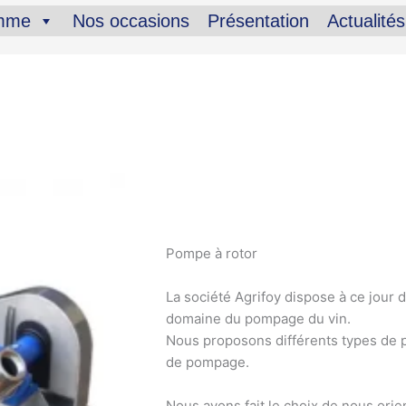
amme
Nos occasions
Présentation
Actualités
transfert
/ Par
francklaroque@gmail.com
Pompe à rotor
La société Agrifoy dispose à ce jour 
domaine du pompage du vin.
Nous proposons différents types de 
de pompage.
Nous avons fait le choix de nous orie