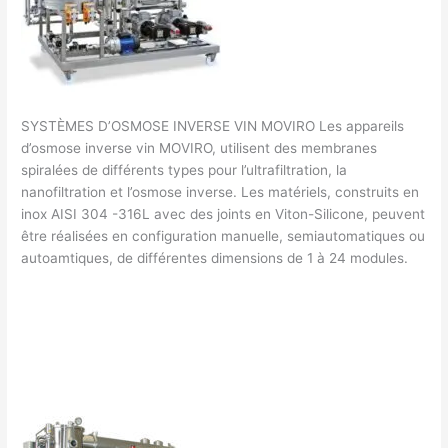
SYSTÈMES D’OSMOSE INVERSE VIN MOVIRO Les appareils
d’osmose inverse vin MOVIRO, utilisent des membranes
spiralées de différents types pour l’ultrafiltration, la
nanofiltration et l’osmose inverse. Les matériels, construits en
inox AISI 304 -316L avec des joints en Viton-Silicone, peuvent
être réalisées en configuration manuelle, semiautomatiques ou
autoamtiques, de différentes dimensions de 1 à 24 modules.
Lire la suite »
Laisser un commentaire
/
Concentration des moûts
/
Concentration
francklaroque@gmail.com
des
moûts
sous