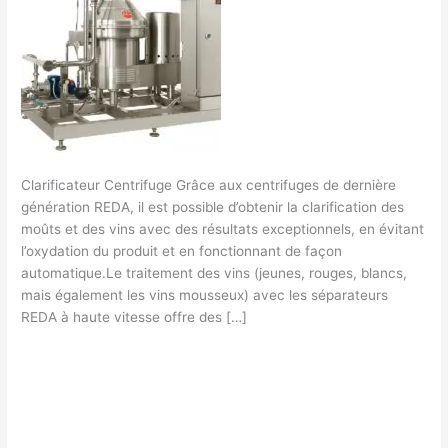
Clarificateur
centrifuge
REDA
Clarificateur Centrifuge Grâce aux centrifuges de dernière
génération REDA, il est possible d’obtenir la clarification des
moûts et des vins avec des résultats exceptionnels, en évitant
l’oxydation du produit et en fonctionnant de façon
automatique.Le traitement des vins (jeunes, rouges, blancs,
mais également les vins mousseux) avec les séparateurs
REDA à haute vitesse offre des […]
Lire la suite »
Laisser un commentaire
/
Filtrage vins
/
Filtration