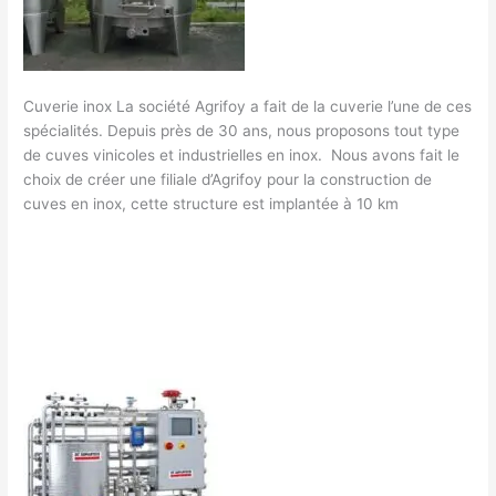
Cuverie inox La société Agrifoy a fait de la cuverie l’une de ces
spécialités. Depuis près de 30 ans, nous proposons tout type
de cuves vinicoles et industrielles en inox. ​ Nous avons fait le
choix de créer une filiale d’Agrifoy pour la construction de
cuves en inox, cette structure est implantée à 10 km
Lire la suite »
Laisser un commentaire
/
Concentration des moûts
/
Concentration
francklaroque@gmail.com
des
moûts
par
osmose
inverse