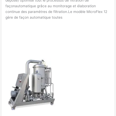
déposé) optimise tout le processus de filtration de
façonautomatique grâce au monitorage et élaboration
continue des paramètres de filtration.Le modèle MicroFlex 12
gère de façon automatique toutes
Lire la suite »
Laisser un commentaire
/
Filtrage vins
/
Filtration
francklaroque@gmail.com
Tangentielle
DELLA
TOFFOLA