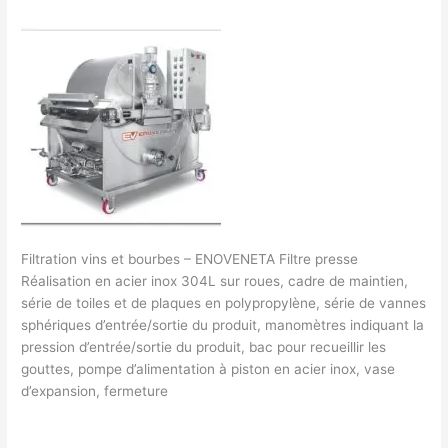
francklaroque@gmail.com
vins
et
bourbes
–
ENOVENETA
Filtration vins et bourbes – ENOVENETA Filtre presse​
Réalisation en acier inox 304L sur roues, cadre de maintien,
série de toiles et de plaques en polypropylène, série de vannes
sphériques d’entrée/sortie du produit, manomètres indiquant la
pression d’entrée/sortie du produit, bac pour recueillir les
gouttes, pompe d’alimentation à piston en acier inox, vase
d’expansion, fermeture
Lire la suite »