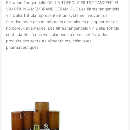
Filtration Tangentielle DELLA TOFFOLA FILTRE TANGENTIEL
VIN CFK-N À MEMBRANE CÉRAMIQUE Les filtres tangentiels
vin Della Toffola représentent un système innovant de
filtration avec des membranes céramiques qui apportent de
nombreux avantages. Les filtres tangentiels vin Della Toffola
sont adaptés à des vins clarifiés ou non clarifiés, à des
produits des secteurs alimentaires, chimiques,
pharmaceutiques
Lire la suite »
Laisser un commentaire
/
Cuverie
/
francklaroque@gmail.com
Cuverie
Garde
vin