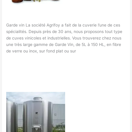
Garde vin La société Agrifoy a fait de la cuverie l’une de ces
spécialités. Depuis près de 30 ans, nous proposons tout type
de cuves vinicoles et industrielles. Vous trouverez chez nous
une très large gamme de Garde Vin, de 5L à 150 HL, en fibre
de verre ou inox, sur fond plat ou sur
Lire la suite »
Laisser un commentaire
/
Cuverie
/
francklaroque@gmail.com
Cuverie
inox