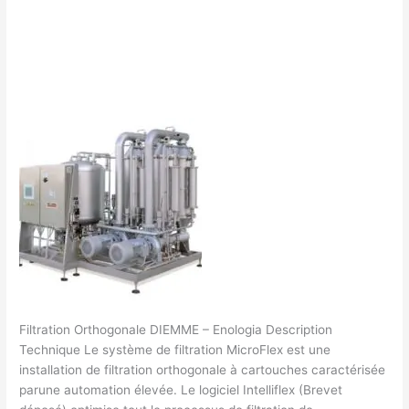
Lire la suite »
Laisser un commentaire
/
Filtrage vins
/
Filtration
francklaroque@gmail.com
Orthogonale
DIEMME
–
Enologia
Filtration Orthogonale DIEMME – Enologia Description
Technique Le système de filtration MicroFlex est une
installation de filtration orthogonale à cartouches caractérisée
parune automation élevée. Le logiciel Intelliflex (Brevet