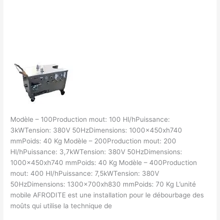
Laisser un commentaire
/
Filtrage vins
/
Pompe
francklaroque@gmail.com
à
flottation
Enomet
Modèle – 100Production mout: 100 Hl/hPuissance:
3kWTension: 380V 50HzDimensions: 1000x450xh740
mmPoids: 40 Kg Modèle – 200Production mout: 200
Hl/hPuissance: 3,7kWTension: 380V 50HzDimensions:
1000x450xh740 mmPoids: 40 Kg Modèle – 400Production
mout: 400 Hl/hPuissance: 7,5kWTension: 380V
50HzDimensions: 1300x700xh830 mmPoids: 70 Kg L’unité
mobile AFRODITE est une installation pour le débourbage des
moûts qui utilise la technique de